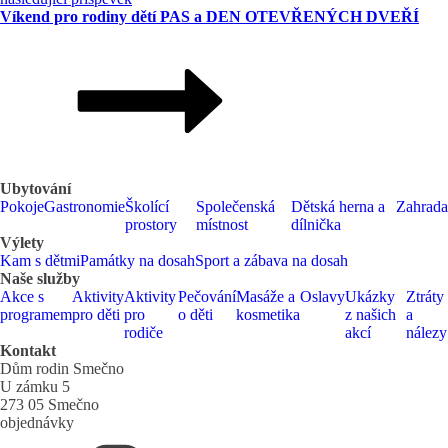
Víkend pro rodiny dětí PAS a DEN OTEVŘENÝCH DVEŘÍ
Ubytování
Pokoje
Gastronomie
Školící
Společenská
Dětská herna a
Zahrada
prostory
místnost
dílnička
Výlety
Kam s dětmi
Památky na dosah
Sport a zábava na dosah
Naše služby
Akce s
Aktivity
Aktivity
Pečování
Masáže a
Oslavy
Ukázky
Ztráty
programem
pro děti
pro
o děti
kosmetika
z našich
a
rodiče
akcí
nálezy
Kontakt
Dům rodin Smečno
U zámku 5
273 05 Smečno
objednávky