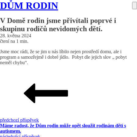
DŮM RODIN
V Domě rodin jsme přivítali poprvé i
skupinu rodičů nevidomých dětí.
28. května 2024
čtení na 1 min.
Jsme moc rádi, že se jim u nás líbilo nejen prostředí domu, ale i
program a samozřejmě i dobré jídlo. Pobyt dle jejich slov „ pobyt
neměl chybu“.
předchozí příspěvek
Máme radost, že Dům rodin může opět sloužit rodinám dětí s
autismem.
následující příspěvek