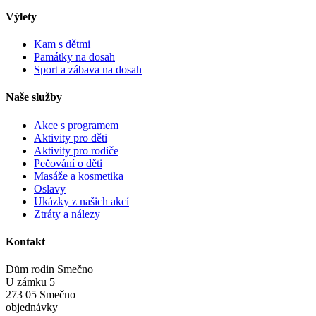
Výlety
Kam s dětmi
Památky na dosah
Sport a zábava na dosah
Naše služby
Akce s programem
Aktivity pro děti
Aktivity pro rodiče
Pečování o děti
Masáže a kosmetika
Oslavy
Ukázky z našich akcí
Ztráty a nálezy
Kontakt
Dům rodin Smečno
U zámku 5
273 05 Smečno
objednávky