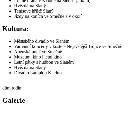
In-line dráha v Kladně na Sletišti (560 m)
Hvězdárna Slaný
Tenisové hřiště Slaný
Jízdy na koních ve Smečně a v okolí
Kultura:
Městského divadlo ve Slaném
Varhanní koncerty v kostele Nejsvětější Trojice ve Smečně
Anenská pouť ve Smečně
Muzeum, kino i letní kino
Letní pátky s hudbou ve Slaném
Hvězdárna Slaný
Divadlo Lampion Kladno
dům rodin
Galerie