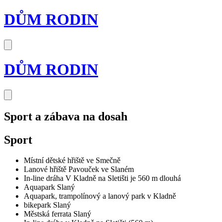
DŮM RODIN
DŮM RODIN
Sport a zábava na dosah
Sport
Místní dětské hřiště ve Smečně
Lanové hřiště Pavouček ve Slaném
In-line dráha V Kladně na Sletišti je 560 m dlouhá
Aquapark Slaný
Aquapark, trampolínový a lanový park v Kladně
bikepark Slaný
Městská ferrata Slaný