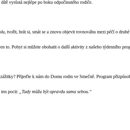
 dítě vyrůstá nejlépe po boku odpočinutého rodiče.
olu
, tvořit, hrát si, smát se a znovu objevit rovnováhu mezi péčí o dru
jen to. Pobyt si můžete obohatit o další aktivity z našeho týdenního pr
é zážitky? Přijeďte k nám do Domu rodin ve Smečně. Program přizpůsob
 ten pocit:
„Tady můžu být opravdu sama sebou.“