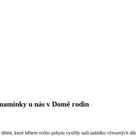
o maminky u nás v Domě rodin
ětmi, které během svého pobytu využily naši nabídku výtvarných dílniče