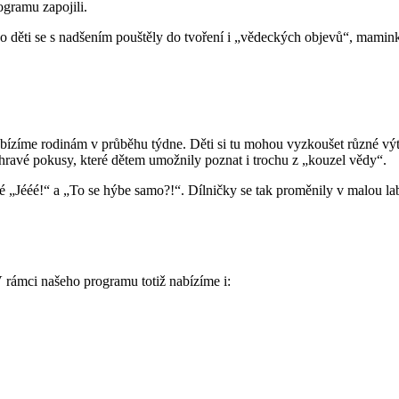
gramu zapojili.
co děti se s nadšením pouštěly do tvoření i „vědeckých objevů“, mamin
bízíme rodinám v průběhu týdne. Děti si tu mohou vyzkoušet různé výtva
 hravé pokusy, které dětem umožnily poznat i trochu z „kouzel vědy“.
é „Jééé!“ a „To se hýbe samo?!“. Dílničky se tak proměnily v malou lab
 rámci našeho programu totiž nabízíme i: