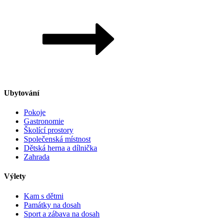
Ubytování
Pokoje
Gastronomie
Školící prostory
Společenská místnost
Dětská herna a dílnička
Zahrada
Výlety
Kam s dětmi
Památky na dosah
Sport a zábava na dosah