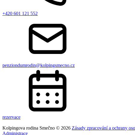
+420 601 121 552
penziondumrodin@kolpingsmecno.cz
rezervace
Kolpingova rodina Smečno © 2026
Zásady zpracování a ochrany os
Administrace