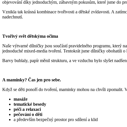
objevování díky jednoduchým, zábavným pokusům, které jsme do pro
Vznikla tak krásná kombinace tvořivosti a dětské zvídavosti. A zatím
nadechnutí.
Tvořivý svět dětskýma očima
Naše výtvarné dílničky jsou součástí pravidelného programu, který na
jednoduché mixed-media tvoření. Tentokrát jsme dílničky obohatili o
Barvy bublaly, papír měnil strukturu, a ve vzduchu bylo slyšet nadšen
A maminky? Čas jen pro sebe.
Když se děti ponoří do tvoření, maminky mohou na chvíli zpomalit. V
masáže
tematické besedy
péči a relaxaci
pečování o děti
a především bezpečný prostor pro sdílení a klid