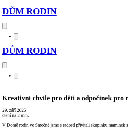
DŮM RODIN
DŮM RODIN
Kreativní chvíle pro děti a odpočinek pr
29. září 2025
čtení na 2 min.
V Domě rodin ve Smečně jsme s radostí přivítali skupinku maminek s d