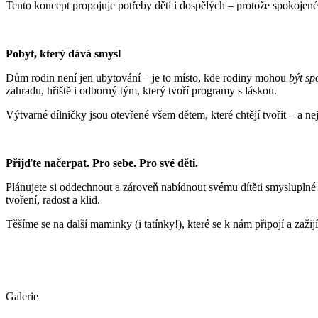
Tento koncept propojuje potřeby dětí i dospělých – protože spokojené
Pobyt, který dává smysl
Dům rodin není jen ubytování – je to místo, kde rodiny mohou
být sp
zahradu, hřiště i odborný tým, který tvoří programy s láskou.
Výtvarné dílničky jsou otevřené všem dětem, které chtějí tvořit – a ne
Přijďte načerpat. Pro sebe. Pro své děti.
Plánujete si oddechnout a zároveň nabídnout svému dítěti smyslupln
tvoření, radost a klid.
Těšíme se na další maminky (i tatínky!), které se k nám připojí a zažijí
Galerie