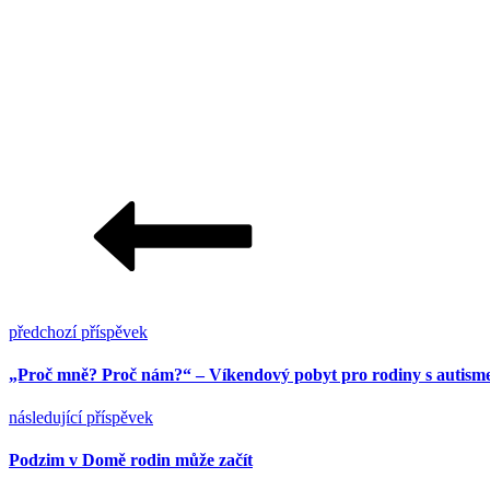
předchozí příspěvek
„Proč mně? Proč nám?“ – Víkendový pobyt pro rodiny s autis
následující příspěvek
Podzim v Domě rodin může začít