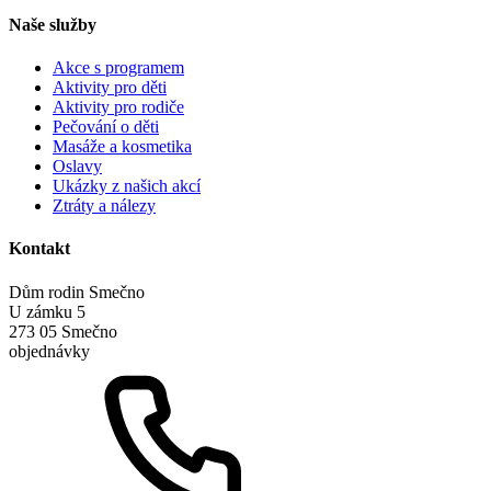
Naše služby
Akce s programem
Aktivity pro děti
Aktivity pro rodiče
Pečování o děti
Masáže a kosmetika
Oslavy
Ukázky z našich akcí
Ztráty a nálezy
Kontakt
Dům rodin Smečno
U zámku 5
273 05 Smečno
objednávky