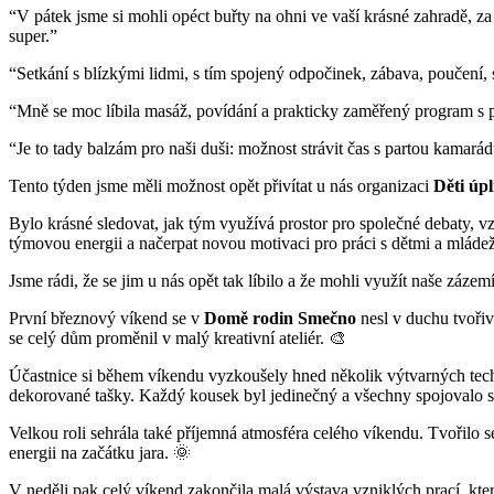
“V pátek jsme si mohli opéct buřty na ohni ve vaší krásné zahradě, z
super.”
“Setkání s blízkými lidmi, s tím spojený odpočinek, zábava, poučení,
“Mně se moc líbila masáž, povídání a prakticky zaměřený program s 
“Je to tady balzám pro naši duši: možnost strávit čas s partou kamarád
Tento týden jsme měli možnost opět přivítat u nás organizaci
Děti úp
Bylo krásné sledovat, jak tým využívá prostor pro společné debaty, vzá
týmovou energii a načerpat novou motivaci pro práci s dětmi a mládež
Jsme rádi, že se jim u nás opět tak líbilo a že mohli využít naše zázemí
První březnový víkend se v
Domě rodin Smečno
nesl v duchu tvořiv
se celý dům proměnil v malý kreativní ateliér. 🎨
Účastnice si během víkendu vyzkoušely hned několik výtvarných tech
dekorované tašky. Každý kousek byl jedinečný a všechny spojovalo 
Velkou roli sehrála také příjemná atmosféra celého víkendu. Tvořilo se
energii na začátku jara. 🌞
V neděli pak celý víkend zakončila malá výstava vzniklých prací, kter