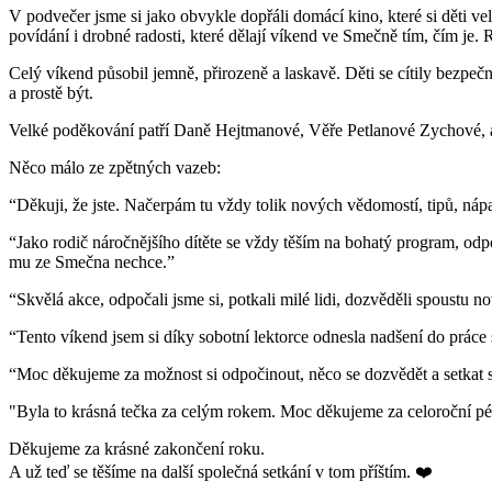
V podvečer jsme si jako obvykle dopřáli domácí kino, které si děti ve
povídání i drobné radosti, které dělají víkend ve Smečně tím, čím je. 
Celý víkend působil jemně, přirozeně a laskavě. Děti se cítily bezpečn
a prostě být.
Velké poděkování patří Daně Hejtmanové, Věře Petlanové Zychové, asi
Něco málo ze zpětných vazeb:
“Děkuji, že jste. Načerpám tu vždy tolik nových vědomostí, tipů, ná
“Jako rodič náročnějšího dítěte se vždy těším na bohatý program, odp
mu ze Smečna nechce.”
“Skvělá akce, odpočali jsme si, potkali milé lidi, dozvěděli spoustu
“Tento víkend jsem si díky sobotní lektorce odnesla nadšení do práce 
“Moc děkujeme za možnost si odpočinout, něco se dozvědět a setkat s
"Byla to krásná tečka za celým rokem. Moc děkujeme za celoroční péč
Děkujeme za krásné zakončení roku.
A už teď se těšíme na další společná setkání v tom příštím. ❤️