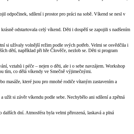
l odpočinek, sdílení i prostor pro práci na sobě. Víkend se nesl v
krásně odstartovala celý víkend. Děti i dospělí se zapojili s nadšením
ní si užívaly volnější režim podle svých potřeb. Velmi se osvědčila i
rších dětí, například při hře Člověče, nezlob se. Děti si program
í, vztahů i péče – nejen o děti, ale i o sebe navzájem. Workshop
 jsou tím, co dělá víkendy ve Smečně výjimečnými.
ebo masáže, které jsou pro mnohé rodiče vítaným zastavením a
a užít si závěr víkendu podle sebe. Nechybělo ani sdílení a zpětná
o dalších dní. Atmosféra byla velmi přirozená, laskavá a plná