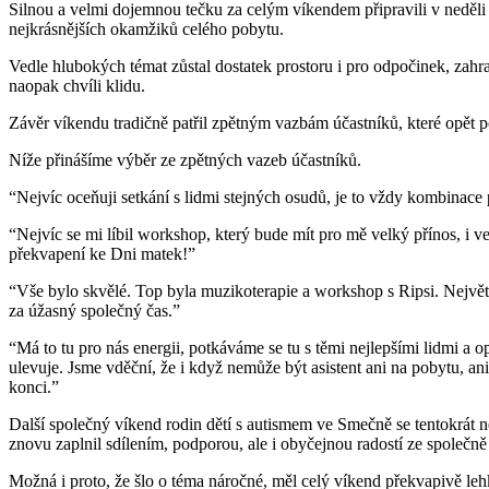
Silnou a velmi dojemnou tečku za celým víkendem připravili v neděli 
nejkrásnějších okamžiků celého pobytu.
Vedle hlubokých témat zůstal dostatek prostoru i pro odpočinek, zahra
naopak chvíli klidu.
Závěr víkendu tradičně patřil zpětným vazbám účastníků, které opět pot
Níže přinášíme výběr ze zpětných vazeb účastníků.
“Nejvíc oceňuji setkání s lidmi stejných osudů, je to vždy kombina
“Nejvíc se mi líbil workshop, který bude mít pro mě velký přínos, i 
překvapení ke Dni matek!”
“Vše bylo skvělé. Top byla muzikoterapie a workshop s Ripsi. Nejv
za úžasný společný čas.”
“Má to tu pro nás energii, potkáváme se tu s těmi nejlepšími lidmi a
ulevuje. Jsme vděční, že i když nemůže být asistent ani na pobytu, a
konci.”
Další společný víkend rodin dětí s autismem ve Smečně se tentokrát n
znovu zaplnil sdílením, podporou, ale i obyčejnou radostí ze společně
Možná i proto, že šlo o téma náročné, měl celý víkend překvapivě leh