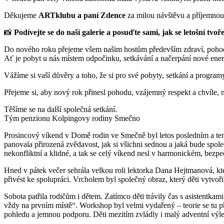
Děkujeme
ARTklubu a paní Zdence
za milou návštěvu a příjemnou 
📸
Podívejte se do naší galerie a posuďte sami, jak se letošní tvoř
Do nového roku přejeme všem našim hostům především zdraví, pohodu 
Ať je pobyt u nás místem odpočinku, setkávání a načerpání nové energie
Vážíme si vaší důvěry a toho, že si pro své pobyty, setkání a program
Přejeme si, aby nový rok přinesl pohodu, vzájemný respekt a chvíle, 
Těšíme se na další společná setkání.
Tým penzionu Kolpingovy rodiny Smečno
Prosincový víkend v Domě rodin ve Smečně byl letos posledním a ten
panovala přirozená zvědavost, jak si všichni sednou a jaká bude spol
nekonfliktní a klidné, a tak se celý víkend nesl v harmonickém, bez
Hned v pátek večer sehrála velkou roli lektorka Dana Hejtmanová, kt
přivést ke spolupráci. Vrcholem byl společný obraz, který děti vytvoř
Sobota patřila rodičům i dětem. Zatímco děti trávily čas s asistentk
vždy na prvním místě“. Workshop byl velmi vydařený – teorie se tu př
pohledu a jemnou podporu. Děti mezitím zvládly i malý adventní výle