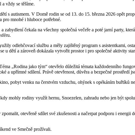
l a vždy se těšíme.
ětí s autismem. V Domě rodin se od 13. do 15. března 2026 opět propoji
 a pro mnohé i hluboce potřebné.
 zabydlení čekala na všechny společná večeře a poté jarní party, která 
sféru.
yužily odlehčovací službu a měly zajištěný program s asistentkami, ostat
se u dětí a zároveň dokázala vytvořit prostor i pro společné aktivity sta
ma „Rodina jako tým“ otevřelo důležitá témata každodenního fungován
uboké a upřímné sdílení. Právě otevřenost, důvěra a bezpečné prostředí
í kino, pobyt venku na čerstvém vzduchu, ohýnek s opékáním buřtíků n
 kdy mohly rodiny využít hernu, Snoezelen, zahradu nebo jen být spolu 
 zpomalit, otevřeně sdílet své zkušenosti a načerpat podporu i energii d
 víkend ve Smečně prožívali.