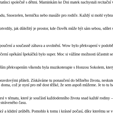
tatínci společně s dětmi. Maminkám ke Dni matek nachystali recitační v
du, Snoezelen, herničku nebo masáže pro rodiče. Každý si mohl vybrat p
vrdily, jak důležitý je prostor, kde člověk může být sám sebou, sdílet sv
ce poučení a současně zábava a uvolnění. Wow bylo překvapení v podo
večerní opékání špekáčků bylo super. Moc si vážíme možnosti účastnit s
ětším překvapením víkendu byla muzikoterapie s Honzou Sokolem, kte
 opravdovými přáteli. Získáváme tu ponaučení do běžného života, neskut
ni doma, což je nyní pro mě dost těžké, že sem aspoň můžeme. Je to tu
esl v tématu, které je součástí každodenního života snad každé rodiny 
 stráveného času.
ký a klidný průběh. Pomohlo k tomu i krásné počasí, díky kterému se v