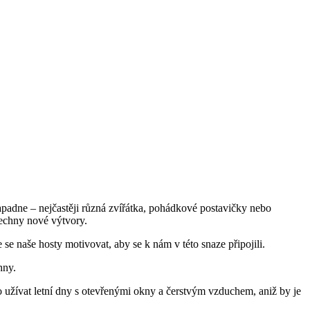
napadne – nejčastěji různá zvířátka, pohádkové postavičky nebo
všechny nové výtvory.
 se naše hosty motivovat, aby se k nám v této snaze připojili.
hny.
o užívat letní dny s otevřenými okny a čerstvým vzduchem, aniž by je