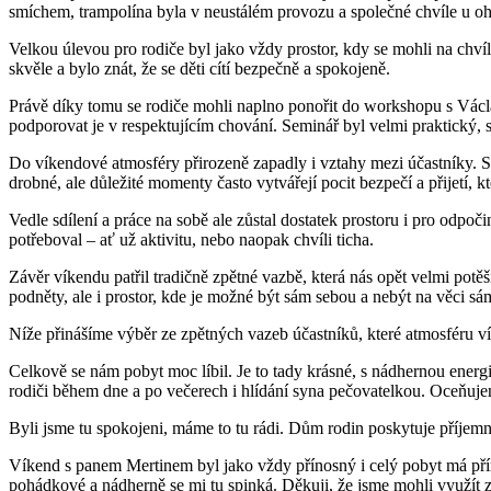
smíchem, trampolína byla v neustálém provozu a společné chvíle u ohn
Velkou úlevou pro rodiče byl jako vždy prostor, kdy se mohli na chvíl
skvěle a bylo znát, že se děti cítí bezpečně a spokojeně.
Právě díky tomu se rodiče mohli naplno ponořit do workshopu s Václav
podporovat je v respektujícím chování. Seminář byl velmi praktický,
Do víkendové atmosféry přirozeně zapadly i vztahy mezi účastníky. S rad
drobné, ale důležité momenty často vytvářejí pocit bezpečí a přijetí, k
Vedle sdílení a práce na sobě ale zůstal dostatek prostoru i pro odpo
potřeboval – ať už aktivitu, nebo naopak chvíli ticha.
Závěr víkendu patřil tradičně zpětné vazbě, která nás opět velmi potěši
podněty, ale i prostor, kde je možné být sám sebou a nebýt na věci sá
Níže přinášíme výběr ze zpětných vazeb účastníků, které atmosféru ví
Celkově se nám pobyt moc líbil. Je to tady krásné, s nádhernou energií 
rodiči během dne a po večerech i hlídání syna pečovatelkou. Oceňujem
Byli jsme tu spokojeni, máme to tu rádi. Dům rodin poskytuje příjem
Víkend s panem Mertinem byl jako vždy přínosný i celý pobyt má přínos
pohádkové a nádherně se mi tu spinká. Děkuji, že jsme mohli využít z