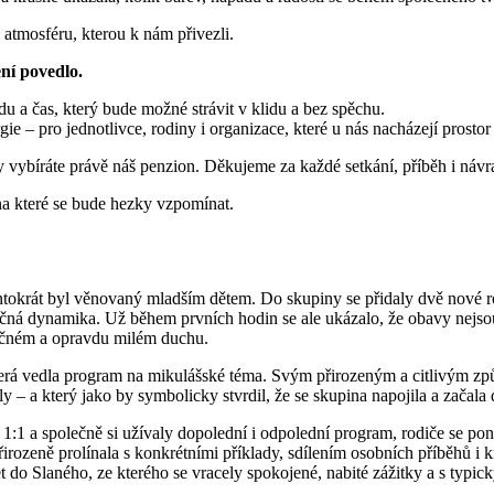
atmosféru, kterou k nám přivezli.
ení povedlo.
a čas, který bude možné strávit v klidu a bez spěchu.
 – pro jednotlivce, rodiny i organizace, které u nás nacházejí prostor pr
y vybíráte právě náš penzion. Děkujeme za každé setkání, příběh i návra
na které se bude hezky vzpomínat.
tokrát byl věnovaný mladším dětem. Do skupiny se přidaly dvě nové r
ečná dynamika. Už během prvních hodin se ale ukázalo, že obavy nejsou 
pečném a opravdu milém duchu.
erá vedla program na mikulášské téma. Svým přirozeným a citlivým způs
ily – a který jako by symbolicky stvrdil, že se skupina napojila a začal
ami 1:1 a společně si užívaly dopolední i odpolední program, rodiče se
irozeně prolínala s konkrétními příklady, sdílením osobních příběhů i k
t do Slaného, ze kterého se vracely spokojené, nabité zážitky a s typ