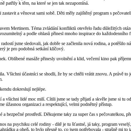
ě patřily k těm, na které se jen tak nezapomíná.
i zastavit a věnovat sami sobě. Děti měly zajištěný program s pečovate
em Mertinem. Téma zvládání konfliktů otevřelo řadu důležitých otázek – 
 srozumitelný a podle ohlasů přinesl mnoho inspirace do každodenního 
ostí jsme sledovali, jak dobře se začlenila nová rodina, a potěšilo nás t
terý je pro podobná setkání klíčový.
činek. Oblíbené masáže přinesly uvolnění a klid, večerní kino pak příje
la. Všichni účastníci se shodli, že by se chtěli vrátit znovu. A právě to
m.
kendu dokreslují nejlépe.
a všichni lidé moc milí. Cítili jsme se tady přijatí a skvěle jsme si tu 
e úžasnou organizaci a respektující, velmi podnětný přístup.
né a bezpečné prostředí. Děkujeme taky za super čas s pečovatelkou, p
 na psychiku celé rodiny - dítě je tu šťastné, já taky, program veselý,
ahrádku a oheň, to bylo přesně to, co jsem potřebovala - strašně mi to