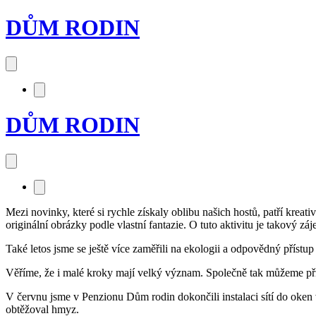
DŮM RODIN
DŮM RODIN
Mezi novinky, které si rychle získaly oblibu našich hostů, patří krea
originální obrázky podle vlastní fantazie. O tuto aktivitu je takový zá
Také letos jsme se ještě více zaměřili na ekologii a odpovědný přístup
Věříme, že i malé kroky mají velký význam. Společně tak můžeme přisp
V červnu jsme v Penzionu Dům rodin dokončili instalaci sítí do oken 
obtěžoval hmyz.