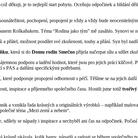
a což děkuji, je to nejlepší start pobytu. Oceňuju odpočinek a hlídání 
 sounáležitost, pochopení, propojení je vždy a vždy bude neocenitelný
panem Roškaňukem. Téma “Rodina jako tým” mě zasáhlo. Synovi se nejví
ů a přátel, možnost posdílet své zkušenosti, touhy a přání. Syn byl nadš
lňku
, která si do
Domu rodin Smečno
přijela načerpat sílu a sdílet z
jemnou podporu a ladění hodnot, které jsou pro jejich práci klíčové. Př
í s PAS a dalšími specifickými potřebami.
, které podporuje propojení odbornosti s péčí. Těšíme se na jejich další 
osti, inspirace a příjemného společného času. Hostili jsme totiž
tvořiv
nik a vznikla řada krásných a originálních výrobků – například malov
společné téma „Mezi zemí a nebem“.
, sdílely se nápady i inspirace a nechyběl ani čas na odpočinek. Počasí
á krásně ukázala, kolik barev, nápadů a radosti se během společného tv