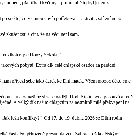
ystoupení, přáníčka i květiny a pro mnohé to byl jeden z
řesně to, co v danou chvíli potřeboval – aktivitu, sdílení nebo
é zkušenosti a cítit, že na věci není sám.
bě muzikoterapie Honzy Sokola.”
e takových pobytů. Extra dík celé chlapské osádce za parádní
rý nám přivezl sebe jako dárek ke Dni matek. Všem moooc děkujeme
ečnou sílu a odnášíme si zase naději. Hodně to tu syna posouvá a mně
 báječné. A velký dík našim chlapcům za nesmírně milé překvapení na
– „Jak řešit konflikty?“. Od 17. do 19. dubna 2026 se Dům rodin
elká část dění přirozeně přesunula ven. Zahrada ožila dětským