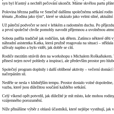
syn byl šťastný a nechtěl pečování ukončit. Máme skvělou partu přáte
Polovina března patřila ve Smečně dalšímu společnému setkání rodin d
tématu „Rodina jako tým“, které se ukázalo jako velmi silné, aktuální
Už páteční podvečer se nesl v lehkém a radostném duchu. Po příjezdu a
a první společné chvíle pomohly navodit příjemnou a uvolněnou atmo
Sobota patřila tradičně jak rodičům, tak dětem. Zatímco některé děti v
náhradní asistentka Katka, která pružně reagovala na situaci – střídala 
užívaly naplno a bylo vidět, jak dobře se cítí.
Rodiče mezitím strávili den na workshopu s Michalem Roškaňukem. Té
přinesl nejen nové pohledy a inspiraci, ale především prostor pro hl
Společný program doplnily i další oblíbené aktivity – večerní domác
načerpáním sil.
Neděle se nesla v klidnějším tempu. Prostor dostalo volné dopoledne,
vazba, které jsou důležitou součástí každého setkání.
Celý víkend opět potvrdil, jak důležité je mít místo, kde mohou rodiny
vzájemného porozumění.
Níže přinášíme výběr z ohlasů účastníků, které nejlépe vystihují, jak