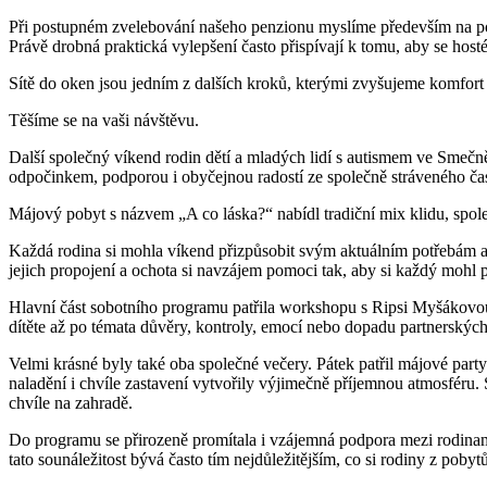
Při postupném zvelebování našeho penzionu myslíme především na poho
Právě drobná praktická vylepšení často přispívají k tomu, aby se hosté
Sítě do oken jsou jedním z dalších kroků, kterými zvyšujeme komfort 
Těšíme se na vaši návštěvu.
Další společný víkend rodin dětí a mladých lidí s autismem ve Smečně
odpočinkem, podporou i obyčejnou radostí ze společně stráveného ča
Májový pobyt s názvem „A co láska?“ nabídl tradiční mix klidu, spole
Každá rodina si mohla víkend přizpůsobit svým aktuálním potřebám a 
jejich propojení a ochota si navzájem pomoci tak, aby si každý mohl p
Hlavní část sobotního programu patřila workshopu s Ripsi Myšákovo
dítěte až po témata důvěry, kontroly, emocí nebo dopadu partnerských 
Velmi krásné byly také oba společné večery. Pátek patřil májové par
naladění i chvíle zastavení vytvořily výjimečně příjemnou atmosféru
chvíle na zahradě.
Do programu se přirozeně promítala i vzájemná podpora mezi rodinami. 
tato sounáležitost bývá často tím nejdůležitějším, co si rodiny z pobyt