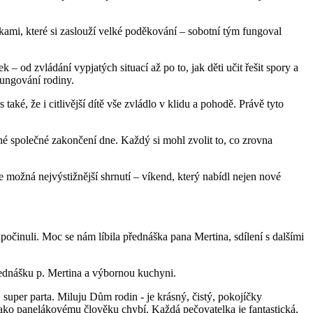
lkami, které si zaslouží velké poděkování – sobotní tým fungoval
od zvládání vypjatých situací až po to, jak děti učit řešit spory a
fungování rodiny.
aké, že i citlivější dítě vše zvládlo v klidu a pohodě. Právě tyto
mné společné zakončení dne. Každý si mohl zvolit to, co zrovna
 je možná nejvýstižnější shrnutí – víkend, který nabídl nejen nové
odpočinuli. Moc se nám líbila přednáška pana Mertina, sdílení s dalšími
řednášku p. Mertina a výbornou kuchyni.
 super parta. Miluju Dům rodin - je krásný, čistý, pokojíčky
 jako panelákovému člověku chybí. Každá pečovatelka je fantastická,