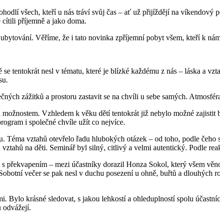
dlí všech, kteří u nás tráví svůj čas – ať už přijíždějí na víkendový
 cítili příjemně a jako doma.
ubytování. Věříme, že i tato novinka zpříjemní pobyt všem, kteří k ná
 se tentokrát nesl v tématu, které je blízké každému z nás – láska a vz
su.
čných zážitků a prostoru zastavit se na chvíli u sebe samých. Atmosféra
možnostem. Vzhledem k věku dětí tentokrát již nebylo možné zajistit 
rogram i společné chvíle užít co nejvíce.
u. Téma vztahů otevřelo řadu hlubokých otázek – od toho, podle čeho 
vztahů na děti. Seminář byl silný, citlivý a velmi autentický. Podle r
ty s překvapením – mezi účastníky dorazil Honza Sokol, který všem vě
. Sobotní večer se pak nesl v duchu posezení u ohně, buřtů a dlouhýc
Bylo krásné sledovat, s jakou lehkostí a ohleduplností spolu účastníci
ů odvážejí.