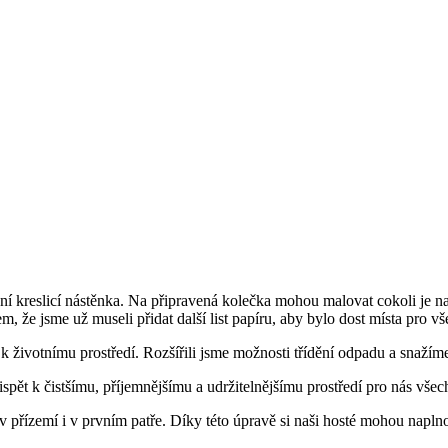
tivní kreslicí nástěnka. Na připravená kolečka mohou malovat cokoli je 
jem, že jsme už museli přidat další list papíru, aby bylo dost místa pro 
 k životnímu prostředí. Rozšířili jsme možnosti třídění odpadu a snažíme
ět k čistšímu, příjemnějšímu a udržitelnějšímu prostředí pro nás všec
v přízemí i v prvním patře. Díky této úpravě si naši hosté mohou napln