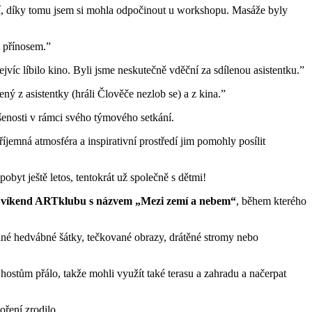
dětí, díky tomu jsem si mohla odpočinout u workshopu. Masáže byly
m přínosem.”
c líbilo kino. Byli jsme neskutečně vděční za sdílenou asistentku.”
ený z asistentky (hráli Člověče nezlob se) a z kina.”
kušenosti v rámci svého týmového setkání.
íjemná atmosféra a inspirativní prostředí jim pomohly posílit
pobyt ještě letos, tentokrát už společně s dětmi!
ý víkend ARTklubu s názvem „Mezi zemí a nebem“
, během kterého
ané hedvábné šátky, tečkované obrazy, drátěné stromy nebo
 hostům přálo, takže mohli využít také terasu a zahradu a načerpat
oření zrodilo.