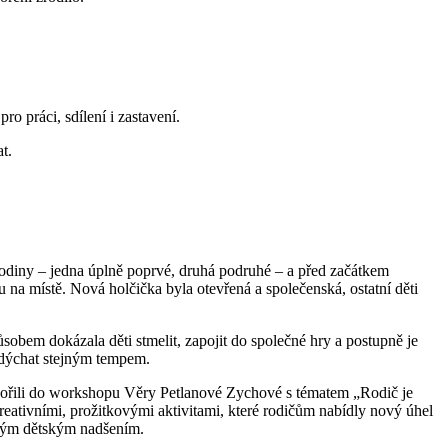
o práci, sdílení i zastavení.
t.
odiny – jedna úplně poprvé, druhá podruhé – a před začátkem
na místě. Nová holčička byla otevřená a společenská, ostatní děti
obem dokázala děti stmelit, zapojit do společné hry a postupně je
a dýchat stejným tempem.
 ponořili do workshopu Věry Petlanové Zychové s tématem „Rodič je
reativními, prožitkovými aktivitami, které rodičům nabídly nový úhel
ickým dětským nadšením.