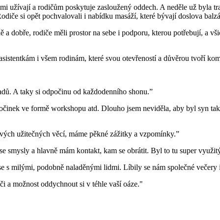
lmi užívají a rodičům poskytuje zasloužený oddech. A neděle už byla tra
Rodiče si opět pochvalovali i nabídku masáží, které bývají doslova balz
ě a dobře, rodiče měli prostor na sebe i podporu, kterou potřebují, a vš
stentkám i všem rodinám, které svou otevřeností a důvěrou tvoří komuni
padů. A taky si odpočinu od každodenního shonu.”
očinek ve formě workshopu atd. Dlouho jsem neviděla, aby byl syn tak 
 nových užitečných věcí, máme pěkné zážitky a vzpomínky.”
se smysly a hlavně mám kontakt, kam se obrátit. Byl to tu super využitý
e s milými, podobně naladěnými lidmi. Líbily se nám společné večery 
i a možnost oddychnout si v téhle vaší oáze."